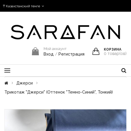
₸ Казахстанский тенге
Мой аккаунт
КОРЗИНА
0
товар(ов)
Вход
/
Регистрация
Джерси
Трикотаж "Джерси" (оттенок "Темно-Синий", Тонкий)