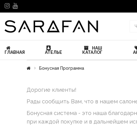
НАШ
ГЛАВНАЯ
АТЕЛЬЕ
КАТАЛОГ
А
Бонусная Программа
Дорогие клиенты!
Рады сообщить Вам, что в нашем салоне
Бонусная система - это наша благодарн
при каждой покупке и в дальнейшем ис