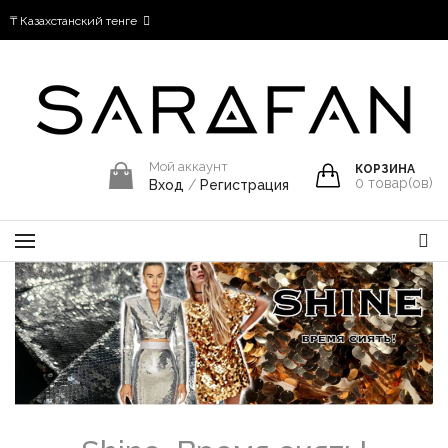
₸ Казахстанский тенге
Мой аккаунт
КОРЗИНА
0
товар(ов)
Вход
/
Регистрация