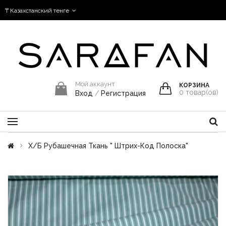
₸ Казахстанский тенге
Мой аккаунт
КОРЗИНА
0
товар(ов)
Вход
/
Регистрация
Х/б Рубашечная Ткань " Штрих-Код Полоска"